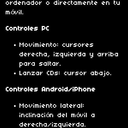
ordenador o directamente en tu
móvil.
Controles PC
Movimiento: cursores
derecha, izquierda y arriba
para saltar.
Lanzar CDs: cursor abajo.
Controles Android/iPhone
Movimiento lateral:
inclinación del móvil a
derecha/izquierda.