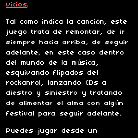
vicios
.
Tal como indica la canción, este
juego trata de remontar, de ir
siempre hacia arriba, de seguir
adelante, en este caso dentro
del mundo de la música,
esquivando flipados del
rockanrol, lanzando CDs a
diestro y siniestro y tratando
de alimentar el alma con algún
festival para seguir adelante.
Puedes jugar desde un